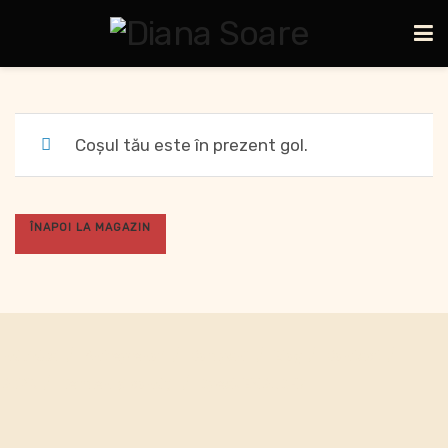
Coșul tău este în prezent gol.
ÎNAPOI LA MAGAZIN
Individual
Antreprenori
Companii
Blog
Contact
GDPR
Termeni și condiții
Speak ENGLISH?