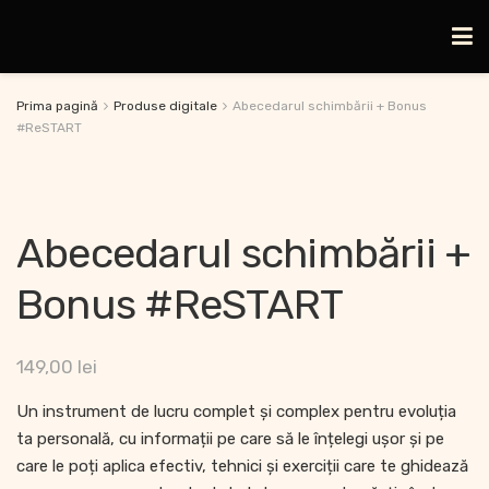
Prima pagină
Produse digitale
Abecedarul schimbării + Bonus
#ReSTART
Abecedarul schimbării +
Bonus #ReSTART
149,00
lei
Un instrument de lucru complet și complex pentru evoluția
ta personală, cu informații pe care să le înțelegi ușor și pe
care le poți aplica efectiv, tehnici și exerciții care te ghidează