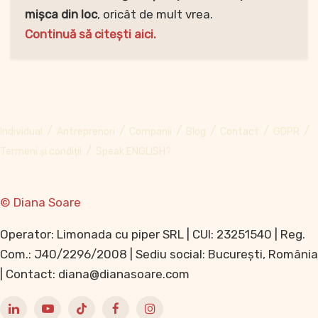
mișca din loc
, oricât de mult vrea.
Continuă să citești aici.
Individual
Antreprenori
Companii
Blog
Contact
GDPR
Termeni și condiții
Speak ENGLISH?
© Diana Soare
Operator: Limonada cu piper SRL | CUI: 23251540 | Reg.
Com.: J40/2296/2008 | Sediu social: București, România
| Contact: diana@dianasoare.com