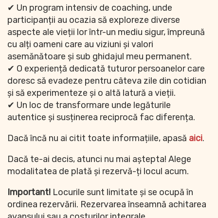
✔ Un program intensiv de coaching, unde
participanții au ocazia să exploreze diverse
aspecte ale vieții lor într-un mediu sigur, împreună
cu alți oameni care au viziuni și valori
asemănătoare și sub ghidajul meu permanent.
✔ O experiență dedicată tuturor persoanelor care
doresc să evadeze pentru câteva zile din cotidian
și să experimenteze și o altă latură a vieții.
✔ Un loc de transformare unde legăturile
autentice și susținerea reciprocă fac diferența.
Dacă încă nu ai citit toate informațiile, apasă
aici
.
Dacă te-ai decis, atunci nu mai aștepta! Alege
modalitatea de plată și rezervă-ți locul acum.
Important!
Locurile sunt limitate și se ocupă în
ordinea rezervării. Rezervarea înseamnă achitarea
avansului sau a costurilor integrale.