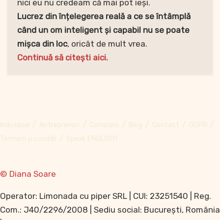
nici eu nu credeam că mai pot ieși.
Lucrez din înțelegerea reală a ce se întâmplă
când un om inteligent și capabil nu se poate
mișca din loc
, oricât de mult vrea.
Continuă să citești aici.
Individual
Antreprenori
Companii
Blog
Contact
GDPR
Termeni și condiții
Speak ENGLISH?
© Diana Soare
Operator: Limonada cu piper SRL | CUI: 23251540 | Reg.
Com.: J40/2296/2008 | Sediu social: București, România