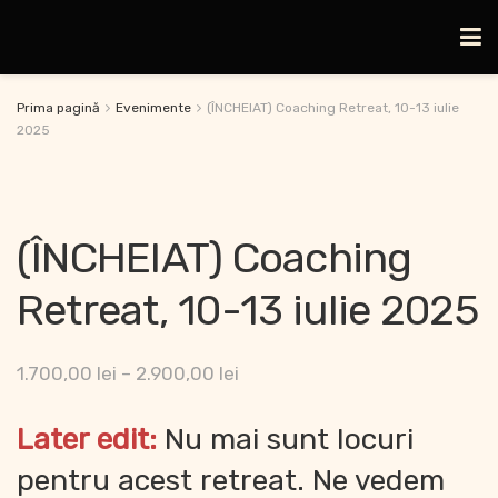
Prima pagină
Evenimente
(ÎNCHEIAT) Coaching Retreat, 10-13 iulie
2025
(ÎNCHEIAT) Coaching
Retreat, 10-13 iulie 2025
1.700,00
lei
–
2.900,00
lei
Later edit:
Nu mai sunt locuri
pentru acest retreat. Ne vedem