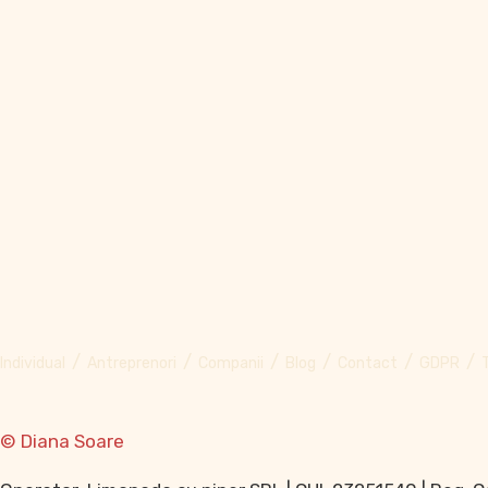
Individual
Antreprenori
Companii
Blog
Contact
GDPR
© Diana Soare