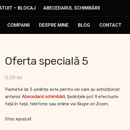
ATUIT – BLOCAJ
ABECEDARUL SCHIMBĂRII
COMPANII
DESPRE MINE
BLOG
CONTACT
Oferta specială 5
0,00
lei
Pachetul de 5 ședințe este pentru cei care au achiziționat
anterior
Abecedarul schimbării
.
Ședințele pot fi efectuate
față în față, telefonic sau online via Skype ori Zoom.
Stoc epuizat