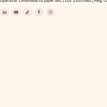
Operator: Limonada cu piper SRL | CUI: 23251540 | Reg.