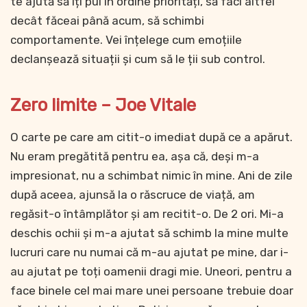
te ajută să îți pui în ordine priorități, să faci altfel
decât făceai până acum, să schimbi
comportamente. Vei înțelege cum emoțiile
declanșează situații și cum să le ții sub control.
Zero limite – Joe Vitale
O carte pe care am citit-o imediat după ce a apărut.
Nu eram pregătită pentru ea, așa că, deși m-a
impresionat, nu a schimbat nimic în mine. Ani de zile
după aceea, ajunsă la o răscruce de viață, am
regăsit-o întâmplător și am recitit-o. De 2 ori. Mi-a
deschis ochii și m-a ajutat să schimb la mine multe
lucruri care nu numai că m-au ajutat pe mine, dar i-
au ajutat pe toți oamenii dragi mie. Uneori, pentru a
face binele cel mai mare unei persoane trebuie doar