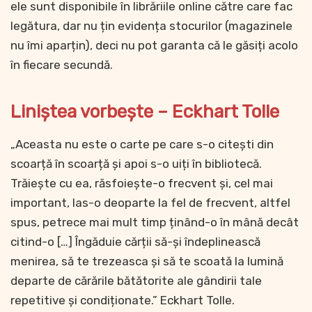
ele sunt disponibile în librăriile online către care fac
legătura, dar nu țin evidența stocurilor (magazinele
nu îmi aparțin), deci nu pot garanta că le găsiți acolo
în fiecare secundă.
Liniștea vorbește – Eckhart Tolle
„Aceasta nu este o carte pe care s-o citești din
scoarță în scoarță și apoi s-o uiți în bibliotecă.
Trăiește cu ea, răsfoiește-o frecvent și, cel mai
important, las-o deoparte la fel de frecvent, altfel
spus, petrece mai mult timp ținând-o în mână decât
citind-o […] Îngăduie cărții să-și îndeplinească
menirea, să te trezeasca și să te scoată la lumină
departe de cărările bătătorite ale gândirii tale
repetitive și condiționate.” Eckhart Tolle.