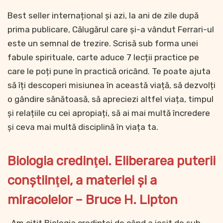
Best seller internațional și azi, la ani de zile după
prima publicare, Călugărul care şi-a vândut Ferrari-ul
este un semnal de trezire. Scrisă sub forma unei
fabule spirituale, carte aduce 7 lecții practice pe
care le poți pune în practică oricând. Te poate ajuta
să îți descoperi misiunea în această viață, să dezvolți
o gândire sănătoasă, să apreciezi altfel viața, timpul
și relațiile cu cei apropiați, să ai mai multă încredere
și ceva mai multă disciplină în viața ta.
Biologia credinţei. Eliberarea puterii
conştiinţei, a materiei şi a
miracolelor – Bruce H. Lipton
„Am citit Biologia credinței de când a ieșit de sub