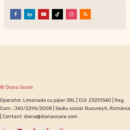
Individual
Antreprenori
Companii
Blog
Contact
GDPR
Termeni și condiții
Speak ENGLISH?
© Diana Soare
Operator: Limonada cu piper SRL | CUI: 23251540 | Reg.
Com.: J40/2296/2008 | Sediu social: București, România
| Contact: diana@dianasoare.com