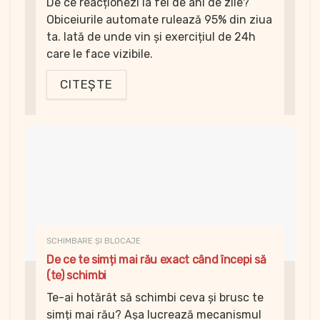
De ce reacționezi la fel de ani de zile?
Obiceiurile automate rulează 95% din ziua
ta. Iată de unde vin și exercițiul de 24h
care le face vizibile.
CITEȘTE
SCHIMBARE ȘI BLOCAJE
De ce te simți mai rău exact când începi să
(te) schimbi
Te-ai hotărât să schimbi ceva și brusc te
simți mai rău? Așa lucrează mecanismul