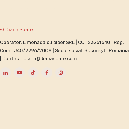
Individual
Antreprenori
Companii
Blog
Contact
GDPR
Termeni și condiții
Speak ENGLISH?
© Diana Soare
Operator: Limonada cu piper SRL | CUI: 23251540 | Reg.
Com.: J40/2296/2008 | Sediu social: București, România
| Contact: diana@dianasoare.com