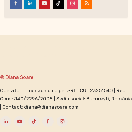
Individual
Antreprenori
Companii
Blog
Contact
GDPR
Termeni și condiții
Speak ENGLISH?
© Diana Soare
Operator: Limonada cu piper SRL | CUI: 23251540 | Reg.
Com.: J40/2296/2008 | Sediu social: București, România
| Contact: diana@dianasoare.com