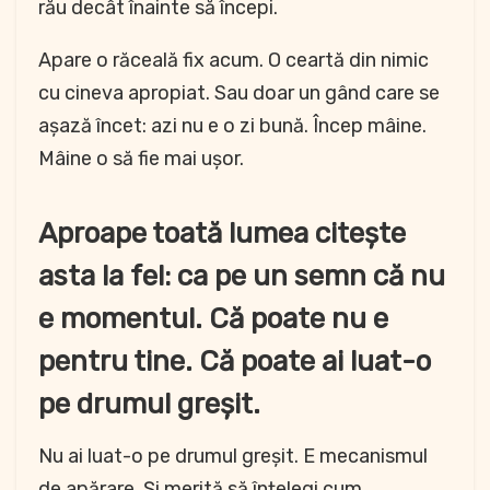
rău decât înainte să începi.
Apare o răceală fix acum. O ceartă din nimic
cu cineva apropiat. Sau doar un gând care se
așază încet: azi nu e o zi bună. Încep mâine.
Mâine o să fie mai ușor.
Aproape toată lumea citește
asta la fel: ca pe un semn că nu
e momentul. Că poate nu e
pentru tine. Că poate ai luat-o
pe drumul greșit.
Nu ai luat-o pe drumul greșit. E mecanismul
de apărare. Și merită să înțelegi cum