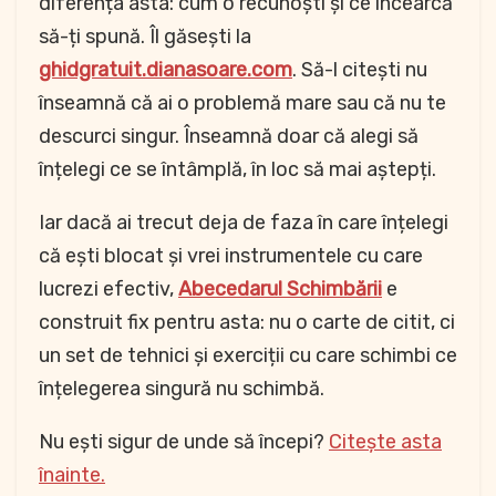
diferența asta: cum o recunoști și ce încearcă
să-ți spună. Îl găsești la
ghidgratuit.dianasoare.com
. Să-l citești nu
înseamnă că ai o problemă mare sau că nu te
descurci singur. Înseamnă doar că alegi să
înțelegi ce se întâmplă, în loc să mai aștepți.
Iar dacă ai trecut deja de faza în care înțelegi
că ești blocat și vrei instrumentele cu care
lucrezi efectiv,
Abecedarul Schimbării
e
construit fix pentru asta: nu o carte de citit, ci
un set de tehnici și exerciții cu care schimbi ce
înțelegerea singură nu schimbă.
Nu ești sigur de unde să începi?
Citește asta
înainte.