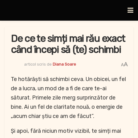
De ce te simți mai rău exact
când începi să (te) schimbi
A
articol scris de
Diana Soare
A
Te hotărăști să schimbi ceva. Un obicei, un fel
de a lucra, un mod de a fi de care te-ai
săturat. Primele zile merg surprinzător de
bine. Ai un fel de claritate nouă, o energie de
„acum chiar știu ce am de făcut”.
Și apoi, fără niciun motiv vizibil, te simți mai