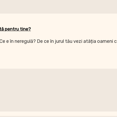
ctă pentru tine?
 Ce e în neregulă? De ce în jurul tău vezi atâția oameni c