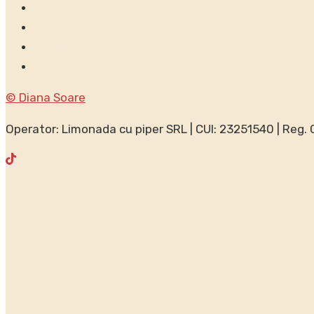
Contact
GDPR
Termeni și condiții
Speak ENGLISH?
© Diana Soare
Operator: Limonada cu piper SRL | CUI: 23251540 | Reg