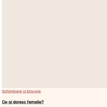
Nu ai niciun produs în coș.
Contact
EN
Newsletter
Home
Individual
Antreprenori
Schimbare și blocaje
Companii
Ce-și doresc femeile?