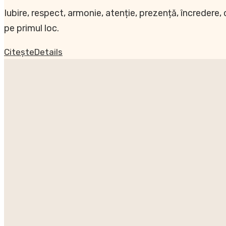
Iubire, respect, armonie, atenție, prezență, încredere,
Despre mine
pe primul loc.
Blog
Citește
Details
Contact
Newsletter
Nu ai niciun produs în coș.
EN