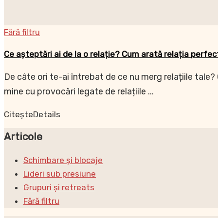
Fără filtru
Ce așteptări ai de la o relație? Cum arată relația perfe
De câte ori te-ai întrebat de ce nu merg relațiile tale?
mine cu provocări legate de relațiile ...
Citește
Details
Articole
Schimbare și blocaje
Lideri sub presiune
Grupuri și retreats
Fără filtru