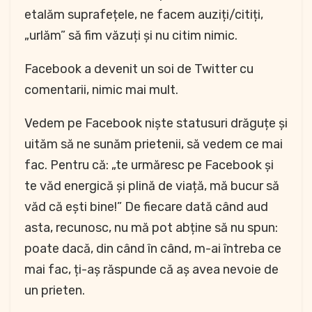
etalăm suprafețele, ne facem auziți/citiți,
„urlăm” să fim văzuți și nu citim nimic.
Facebook a devenit un soi de Twitter cu
comentarii, nimic mai mult.
Vedem pe Facebook niște statusuri drăguțe și
uităm să ne sunăm prietenii, să vedem ce mai
fac. Pentru că: „te urmăresc pe Facebook și
te văd energică și plină de viață, mă bucur să
văd că ești bine!” De fiecare dată când aud
asta, recunosc, nu mă pot abține să nu spun:
poate dacă, din când în când, m-ai întreba ce
mai fac, ți-aș răspunde că aș avea nevoie de
un prieten.