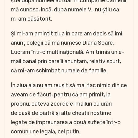
știe după numele actual. În companie oamenii
mă cunosc, încă, dupa numele V., nu știu că
m-am căsătorit.
Și mi-am amintit ziua în care am decis să îmi
anunț colegii că mă numesc Diana Soare.
Lucram într-o multinațională. Am trimis un e-
mail banal prin care îi anunțam, relativ scurt,
că mi-am schimbat numele de familie.
În ziua aia nu am reușit să mai fac nimic din ce
aveam de făcut, pentru că am primit, la
propriu, câteva zeci de e-mailuri cu urări
de casă de piatră și alte chestii nostime
legate de împreunarea a două suflete într-o
comuniune legală, cel puțin.