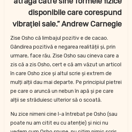
atragă către sine formele fizice
disponibile care corespund
vibraţiei sale.” Andrew Carnegie
Zise Osho că limbajul pozitiv e de cacao.
Gândirea pozitivă e negarea realității și, prin
urmare, face rău. Zise Osho sau cineva care a
zis că a zis Osho, cert e că am văzut un articol
în care Osho zice și altul scrie și extrem de
mulți alții dau mai departe. Pe principiul pietrei
pe care o aruncă un nebun în apă și pe care
alții se străduiesc ulterior să o scoată.
Nu zice nimeni cine l-a întrebat pe Osho (sau
poate nu am citit eu cu atenție) și nici nu
vedem cum Osho spune, nu citim nimic scris