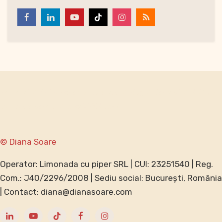
Individual
Antreprenori
Companii
Blog
Contact
GDPR
Termeni și condiții
Speak ENGLISH?
© Diana Soare
Operator: Limonada cu piper SRL | CUI: 23251540 | Reg.
Com.: J40/2296/2008 | Sediu social: București, România
| Contact: diana@dianasoare.com