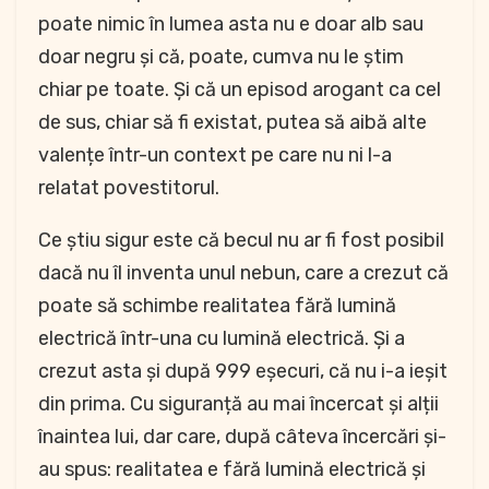
poate nimic în lumea asta nu e doar alb sau
doar negru și că, poate, cumva nu le știm
chiar pe toate. Și că un episod arogant ca cel
de sus, chiar să fi existat, putea să aibă alte
valențe într-un context pe care nu ni l-a
relatat povestitorul.
Ce știu sigur este că becul nu ar fi fost posibil
dacă nu îl inventa unul nebun, care a crezut că
poate să schimbe realitatea fără lumină
electrică într-una cu lumină electrică. Și a
crezut asta și după 999 eșecuri, că nu i-a ieșit
din prima. Cu siguranță au mai încercat și alții
înaintea lui, dar care, după câteva încercări și-
au spus: realitatea e fără lumină electrică și