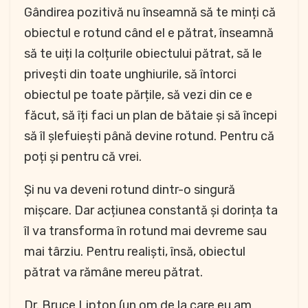
Gândirea pozitivă nu înseamnă să te minți că
obiectul e rotund când el e pătrat, înseamnă
să te uiți la colțurile obiectului pătrat, să le
privești din toate unghiurile, să întorci
obiectul pe toate părțile, să vezi din ce e
făcut, să îți faci un plan de bătaie și să începi
să îl șlefuiești până devine rotund. Pentru că
poți și pentru că vrei.
Și nu va deveni rotund dintr-o singură
mișcare. Dar acțiunea constantă și dorința ta
îl va transforma în rotund mai devreme sau
mai târziu. Pentru realiști, însă, obiectul
pătrat va rămâne mereu pătrat.
Dr. Bruce Lipton (un om de la care eu am