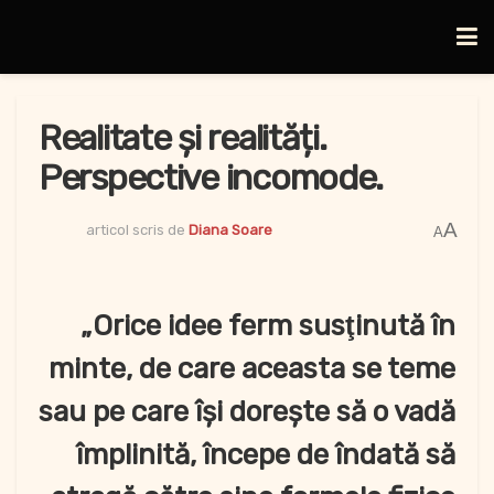
Realitate și realități.
Perspective incomode.
A
articol scris de
Diana Soare
A
„Orice idee ferm susţinută în
minte, de care aceasta se teme
sau pe care îşi doreşte să o vadă
împlinită, începe de îndată să