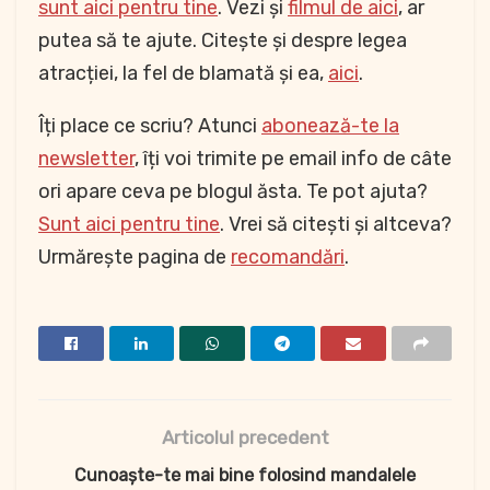
sunt aici pentru tine
. Vezi și
filmul de aici
, ar
putea să te ajute. Citește și despre legea
atracției, la fel de blamată și ea,
aici
.
Îți place ce scriu? Atunci
abonează-te la
newsletter
, îți voi trimite pe email info de câte
ori apare ceva pe blogul ăsta. Te pot ajuta?
Sunt aici pentru tine
. Vrei să citești și altceva?
Urmărește pagina de
recomandări
.
Articolul precedent
Cunoaște-te mai bine folosind mandalele