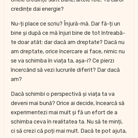
credințe dai energie?
Nu-ți place ce scriu? Înjură-mă. Dar fă-ți un
bine și după ce mă înjuri bine de tot întreabă-
te doar atât: dar dacă am dreptate? Dacă nu
am dreptate, orice încercare ai face, nimic nu
se va schimba în viața ta, așa-i? Ce pierzi
încercând să vezi lucrurile diferit? Dar dacă
am?
Dacă schimbi o perspectivă și viața ta va
deveni mai bună? Orice ai decide, încearcă să
experimentezi mai mult și fă un efort de a
schimba ceva în realitatea ta. Nu să te minți,
ci să crezi că poți mai mult. Dacă te pot ajuta,