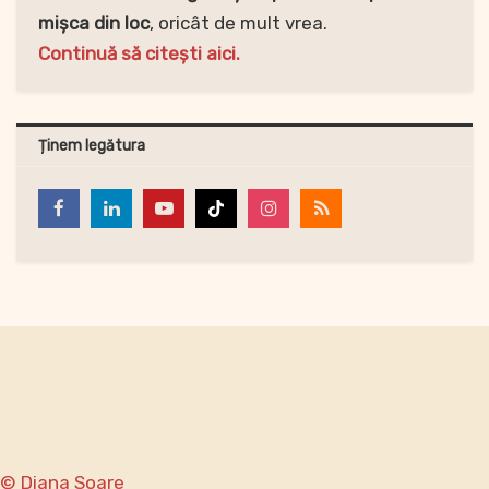
mișca din loc
, oricât de mult vrea.
Continuă să citești aici.
Ținem legătura
Individual
Antreprenori
Companii
Blog
Contact
GDPR
Termeni și condiții
Speak ENGLISH?
© Diana Soare