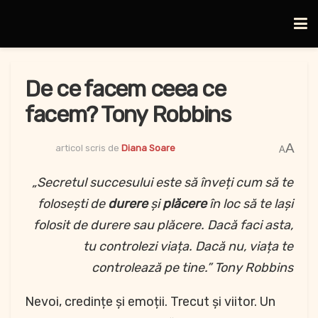
De ce facem ceea ce
facem? Tony Robbins
A
articol scris de
Diana Soare
A
„Secretul succesului este să înveți cum să te
folosești de
durere
și
plăcere
în loc să te lași
folosit de durere sau plăcere. Dacă faci asta,
tu controlezi viața. Dacă nu, viața te
controlează pe tine.” Tony Robbins
Nevoi, credințe și emoții. Trecut și viitor. Un